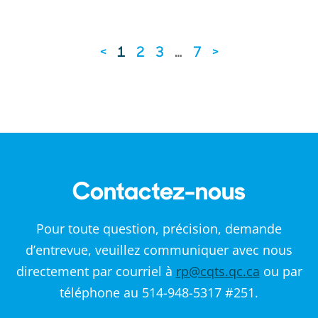
<
1
2
3
…
7
>
Contactez-nous
Pour toute question, précision, demande
d’entrevue, veuillez communiquer avec nous
directement par courriel à
rp@cqts.qc.ca
ou par
téléphone au 514-948-5317 #251.