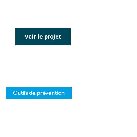
écoles secondaires de partout au
Québec.
Voir le projet
Outils de prévention
Activités clés en main
Les activités clés en main (ACM) sont des
activités prêtes à utiliser, conçues et