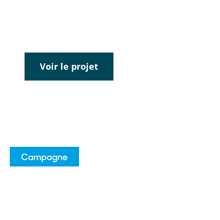
auprès des jeunes sportif.ve.s âgé.es
entre 13 et 17 ans
Voir le projet
Campagne
EPAV Média
Le projet EPAV (vape à l’envers) est une
plateforme de contenus info-