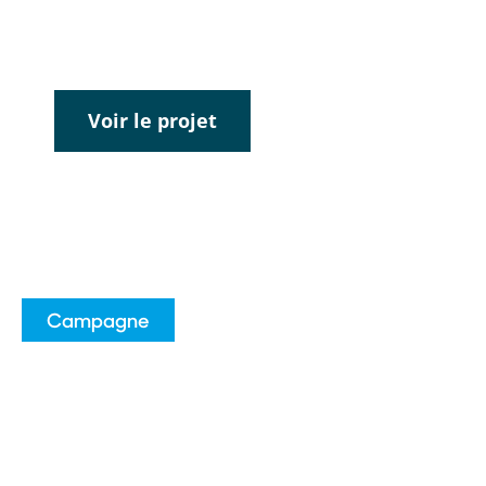
fournies par le CQTS.
Voir le projet
Campagne
Parlons-en maintenant
Notre guide téléchargeable comprend
des faits sur le vapotage, les risques, la
dépendance et des conseils pour