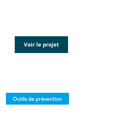
en ligne, par téléphone et en personne
dans les centres d’abandon du
tabagisme.
Voir le projet
Outils de prévention
Formations et outils
Le CQTS offre des outils d’information et