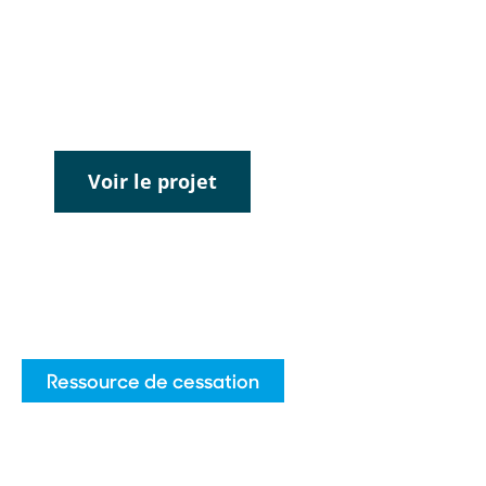
baladodiffusion ayant pour objectif de se
familiariser avec les enjeux en
prévention du vapotage.
Voir le projet
Ressource de cessation
Groupes Libair
Les Groupes Libair sont un groupe de