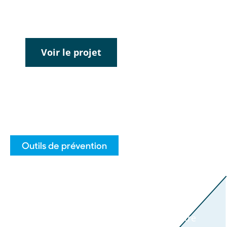
aborder le sujet avec les jeunes.
Voir le projet
Outils de prévention
Portail Québec sans tabac
Le portail Web Québec sans tabac est le
point de convergence de toute
l’information pertinente à la lutte contre