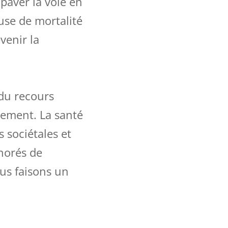
aver la voie en
use de mortalité
venir la
 du recours
sement. La santé
 sociétales et
norés de
us faisons un