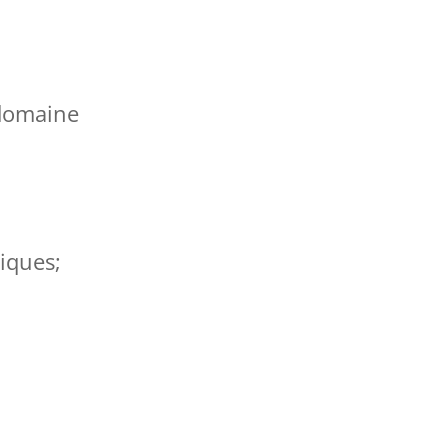
 domaine
iques;