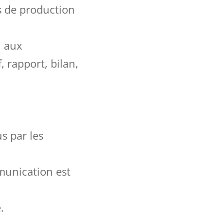
s de production
, aux
, rapport, bilan,
s par les
munication est
.